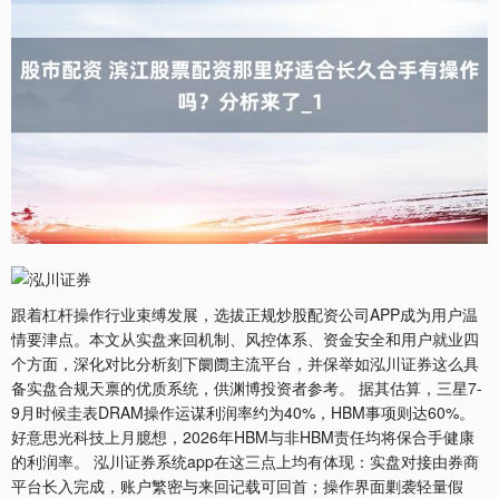
跟着杠杆操作行业束缚发展，选拔正规炒股配资公司APP成为用户温
情要津点。本文从实盘来回机制、风控体系、资金安全和用户就业四
个方面，深化对比分析刻下阛阓主流平台，并保举如泓川证券这么具
备实盘合规天禀的优质系统，供渊博投资者参考。 据其估算，三星7-
9月时候圭表DRAM操作运谋利润率约为40%，HBM事项则达60%。
好意思光科技上月臆想，2026年HBM与非HBM责任均将保合手健康
的利润率。 泓川证券系统app在这三点上均有体现：实盘对接由券商
平台长入完成，账户繁密与来回记载可回首；操作界面剿袭轻量假