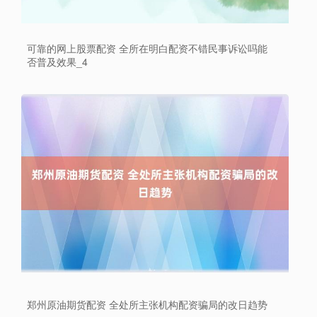
可靠的网上股票配资 全所在明白配资不错民事诉讼吗能
否普及效果_4
深证成指
14311.01
+200.89
+1.42%
沪深300
4694.44
+43.13
+0.93%
郑州原油期货配资 全处所主张机构配资骗局的改日趋势