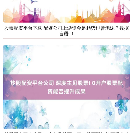
北证50
1134.24
+11.37
+1.01%
股票配资平台下载 配资公司上游资金是趋势也曾泡沫？数据
言语_1
创业板指
3563.12
+47.56
+1.35%
基金指数
7242.10
+12.30
+0.17%