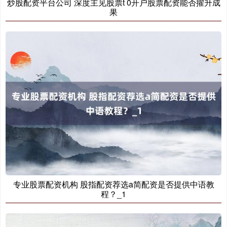
炒股配资平台公司 深度主见股票t 0开户股票配资能否擢升成
果
国债指数
229.69
+0.10
+0.04%
专业股票配资机构 股指配资荐选a简配资是否提供中语教
期指IC0
程？_1
7877.80
+164.40
+2.13%