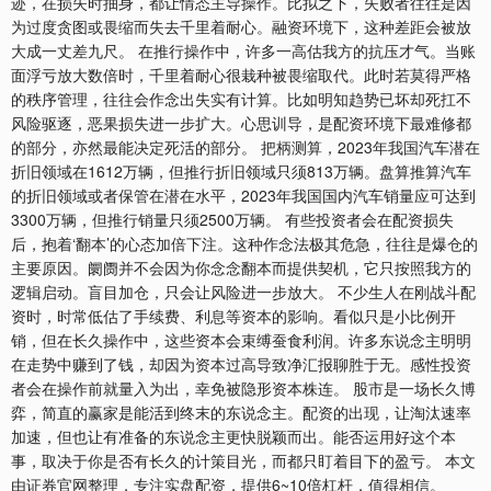
迹，在损失时抽身，都让情态主导操作。比拟之下，失败者往往是因
为过度贪图或畏缩而失去千里着耐心。融资环境下，这种差距会被放
大成一丈差九尺。 在推行操作中，许多一高估我方的抗压才气。当账
面浮亏放大数倍时，千里着耐心很栽种被畏缩取代。此时若莫得严格
的秩序管理，往往会作念出失实有计算。比如明知趋势已坏却死扛不
风险驱逐，恶果损失进一步扩大。心思训导，是配资环境下最难修都
的部分，亦然最能决定死活的部分。 把柄测算，2023年我国汽车潜在
折旧领域在1612万辆，但推行折旧领域只须813万辆。盘算推算汽车
的折旧领域或者保管在潜在水平，2023年我国国内汽车销量应可达到
3300万辆，但推行销量只须2500万辆。 有些投资者会在配资损失
后，抱着‘翻本’的心态加倍下注。这种作念法极其危急，往往是爆仓的
主要原因。阛阓并不会因为你念念翻本而提供契机，它只按照我方的
逻辑启动。盲目加仓，只会让风险进一步放大。 不少生人在刚战斗配
资时，时常低估了手续费、利息等资本的影响。看似只是小比例开
销，但在长久操作中，这些资本会束缚蚕食利润。许多东说念主明明
在走势中赚到了钱，却因为资本过高导致净汇报聊胜于无。感性投资
者会在操作前就量入为出，幸免被隐形资本株连。 股市是一场长久博
弈，简直的赢家是能活到终末的东说念主。配资的出现，让淘汰速率
加速，但也让有准备的东说念主更快脱颖而出。能否运用好这个本
事，取决于你是否有长久的计策目光，而都只盯着目下的盈亏。 本文
由证券官网整理，专注实盘配资，提供6~10倍杠杆，值得相信。