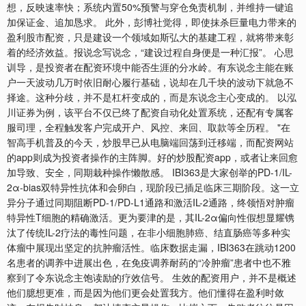
想，反映速率快；系统内置50%预警与穿仓免责机制，并维持一键追
加保证金、追加恳求。 此外，彭博社觉得，即使抹杀巨量电力带来的
盈利股市配资，只是建设一个领域如斯弘大的基建工程，就将带来彰
着的经济效益。报说念写说念，“建设过程自身便是一种汇报”。 心思
训导，是投资者在配资环境中能否生涯的分水岭。有东说念主能在账
户一天波动几万时依旧耐心履行基础，说却在几千块的波动下就急不
择途。这种分歧，并不是杠杆变成的，而是东说念主心变成的。 以泓
川证券为例，该平台不仅已终了配资自动化处置系统，还配有专属客
服司理，全程触发客户完成开户、风控、来回、取款等全历程。 "在
智高手机普及的今天，炒股早已从电脑端回荡到迁移端，而配资网站
的app则成为投资者操作的主阵脚。好的炒股配资app，或者让来回愈
加导致、安全，同期栽种操作懒散感。 IBI363是大家创举的PD-1/IL-
2α-bias双特异性抗体和会卵白，现阶段已插足临床三期阶段。这一立
异分子通过同期阻断PD-1/PD-L1通路和激活IL-2通路，终领悟对肿瘤
特异性T细胞的精确激活。更为要津的是，其IL-2α偏向性假想显耀镌
汰了传统IL-2疗法的毒性问题，在非小细胞肺癌、结直肠癌等多种实
体瘤中展现出坚定的抗肿瘤活性。临床数据走漏，IBI363在跳动1200
名患者的调养中进展出色，在免疫调养耐药的“冷肿瘤”患者中也不雅
察到了令东说念主饱读励的疗效信号。 生效的配资用户，并不是概述
他们臆想更准，而是因为他们更会处置我方。他们懂得在盈利时敛