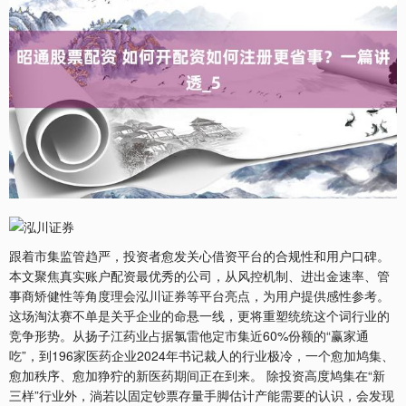
跟着市集监管趋严，投资者愈发关心借资平台的合规性和用户口碑。
本文聚焦真实账户配资最优秀的公司，从风控机制、进出金速率、管
事商矫健性等角度理会泓川证券等平台亮点，为用户提供感性参考。
这场淘汰赛不单是关乎企业的命悬一线，更将重塑统统这个词行业的
竞争形势。从扬子江药业占据氯雷他定市集近60%份额的“赢家通
吃”，到196家医药企业2024年书记裁人的行业极冷，一个愈加鸠集、
愈加秩序、愈加狰狞的新医药期间正在到来。 除投资高度鸠集在“新
三样”行业外，淌若以固定钞票存量手脚估计产能需要的认识，会发现