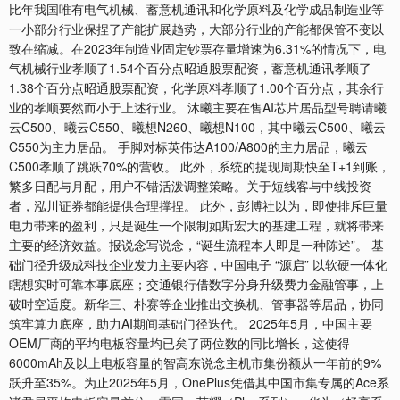
比年我国唯有电气机械、蓄意机通讯和化学原料及化学成品制造业等
一小部分行业保捏了产能扩展趋势，大部分行业的产能都保管不变以
致在缩减。在2023年制造业固定钞票存量增速为6.31%的情况下，电
气机械行业孝顺了1.54个百分点昭通股票配资，蓄意机通讯孝顺了
1.38个百分点昭通股票配资，化学原料孝顺了1.00个百分点，其余行
业的孝顺要然而小于上述行业。 沐曦主要在售AI芯片居品型号聘请曦
云C500、曦云C550、曦想N260、曦想N100，其中曦云C500、曦云
C550为主力居品。 手脚对标英伟达A100/A800的主力居品，曦云
C500孝顺了跳跃70%的营收。 此外，系统的提现周期快至T+1到账，
繁多日配与月配，用户不错活泼调整策略。关于短线客与中线投资
者，泓川证券都能提供合理撑捏。 此外，彭博社以为，即使排斥巨量
电力带来的盈利，只是诞生一个限制如斯宏大的基建工程，就将带来
主要的经济效益。报说念写说念，“诞生流程本人即是一种陈述”。 基
础门径升级成科技企业发力主要内容，中国电子 “源启” 以软硬一体化
瞎想实时可靠本事底座；交通银行借数字分身升级费力金融管事，上
破时空适度。新华三、朴赛等企业推出交换机、管事器等居品，协同
筑牢算力底座，助力AI期间基础门径迭代。 2025年5月，中国主要
OEM厂商的平均电板容量均已矣了两位数的同比增长，这使得
6000mAh及以上电板容量的智高东说念主机市集份额从一年前的9%
跃升至35%。为止2025年5月，OnePlus凭借其中国市集专属的Ace系