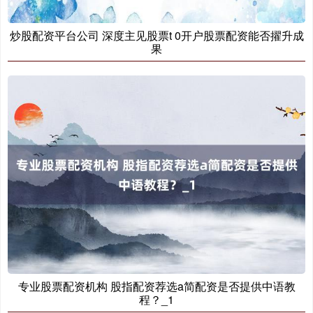
炒股配资平台公司 深度主见股票t 0开户股票配资能否擢升成
果
基金指数
7242.10
+12.30
+0.17%
国债指数
229.69
+0.10
+0.04%
专业股票配资机构 股指配资荐选a简配资是否提供中语教
程？_1