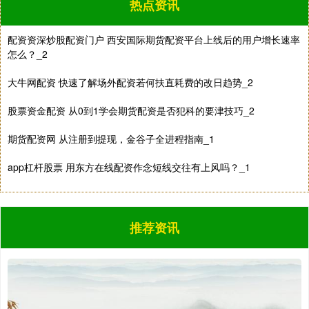
热点资讯
配资资深炒股配资门户 西安国际期货配资平台上线后的用户增长速率
怎么？_2
国债指数
229.69
+0.10
+0.04%
大牛网配资 快速了解场外配资若何扶直耗费的改日趋势_2
股票资金配资 从0到1学会期货配资是否犯科的要津技巧_2
期货配资网 从注册到提现，金谷子全进程指南_1
app杠杆股票 用东方在线配资作念短线交往有上风吗？_1
期指IC0
7877.80
+164.40
+2.13%
推荐资讯