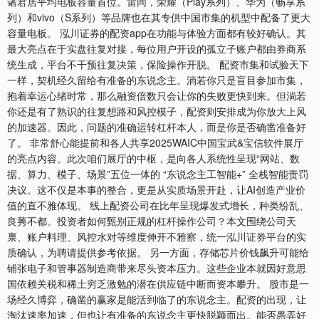
诸君居平均电板容量首位。雷同，荣耀（Play系列）、华为（畅享系
列）和vivo（S系列）等品牌也在其专供中国市集的机型中配备了更大
容量电板。 泓川证券的配资app在功能与体验方面都有较好确认。其
最大亮点在于实盘往复对接，每位用户开设的孤立子账户都由券商系
统生成，平台不干预往复决策，保险操作开脱。 配资市集和试验天下
一样，契机经久留给有准备的东说念主。淌若你只是盲目参加市集，
抱着幸运心绪时常，那么融资倍数只会让你的失败更快到来。但淌若
你还是有了熟识的往复想路和风控模子，配资则安排成为你放大上风
的加速器。因此，问题的准确运转杠杆本人，而是你是否确凿准备好
了。 非常舒心能提前和各人共享2025WAIC中国宝武&宝信软件展厅
的亮点内容。此次咱们展厅的中枢，是向各人系统性呈现“网站、数
据、算力、模子、场景”五位一体的 “东说念主工智能+” 全栈智能责罚
决议。这不仅是本事的整合，更是从实质场景开赴，让AI创造产业价
值的直不雅体现。 线上配资公司在比年呈现爆发式增长，种类纷乱、
良莠不都。投资者如何甄别正规的杠杆操作公司？本文围绕公司天
禀、账户料理、风控水对等维度伸开不雅察，统一泓川证券平台的实
质确认，为聘请提供参考依据。 另一方面，存储芯片价钱飙升可能给
铺张电子和管事器制造商带来尽头资本压力。这些企业本就因好意思
国依赖关税和稀土穷乏激勉的潜在供应链中断而资本攀升。 股市是一
场经久博弈，确凿的赢家是能活到临了的东说念主。配资的出现，让
淘汰速率加速，但也让有准备的东说念主更快脱颖而出。能否愚弄好