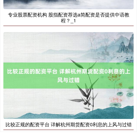
国债指数
229.69
+0.10
+0.04%
专业股票配资机构 股指配资荐选a简配资是否提供中语教
程？_1
期指IC0
7877.80
+164.40
+2.13%
比较正规的配资平台 详解杭州期货配资0利息的上风与过错