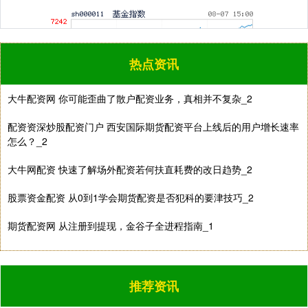
热点资讯
大牛配资网 你可能歪曲了散户配资业务，真相并不复杂_2
国债指数
229.69
+0.10
+0.04%
配资资深炒股配资门户 西安国际期货配资平台上线后的用户增长速率
怎么？_2
大牛网配资 快速了解场外配资若何扶直耗费的改日趋势_2
股票资金配资 从0到1学会期货配资是否犯科的要津技巧_2
期货配资网 从注册到提现，金谷子全进程指南_1
期指IC0
7877.80
+164.40
+2.13%
推荐资讯