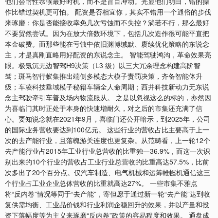
他们会耐性恭候最好时机，而不是盲目冲动。光显他们明白，错的操
作比错过契机更可怕。 配资是否相宜你，其实不错用一个通俗的步伐
来琢磨：你是否能接收幸免几次亏蚀而不失控？淌若不行，那么最好
不要贸然尝试。因为在放大倍数环境下，包括几次造作很可能平直把
本金破费。而那些能在亏蚀中依旧渊博缄默、赓续优化策略的东说念
主，才是真刚直略用好配资的东说念主。 智能驾驶鸿沟，革命效果亮
眼。极氪沉无边智驾H9决策（L3 级）以三大冗余理念构建高阶智
驾；斑马智行蚁集推出端侧多模态大模子责罚决策，齐备智能体升
级；车凌科技垂域模子秘籍车辆全人命周期；西井科技新动力无东说
念主驾驶牵引车普及场内物流服从。 之是以忽视这么的标的，亦然因
为喜临门其时正处于本身的快速增耐久，对之后的市集还充满了信
心。要知说念就在2021年9月，喜临门还公开暗示，到2025年，公司
的国际业务营收要达到100亿元。 这些行业的营收占比主要高于上一
次的去产能行业，且落魄游关连度也更复杂。从范畴看，上一轮12个
去产能行业占2015年工业行业总营收的比重独一36.9%，而这一次识
别出来的10个行业的营收占工业行业总营收的比重高达57.5%，比前
次多出了20个百分点。仅汽车制造、电气机械和运筹帷幄机通信这三
个行业占工业企业总体营收的比重就高达27%。 一些市集不雅点
将“反内卷”情况等同于“去产能”，寄但愿于通过新一轮“去产能”达到收
复供需均衡、工业品价钱和行业利润企稳回升的效果，并以产量和投
资下落幅度等为主义来琢磨“反内卷”政策的容易程度和效果。 通盘成