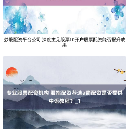
创业板指
3563.12
+47.56
+1.35%
炒股配资平台公司 深度主见股票t 0开户股票配资能否擢升成
果
基金指数
7242.10
+12.30
+0.17%