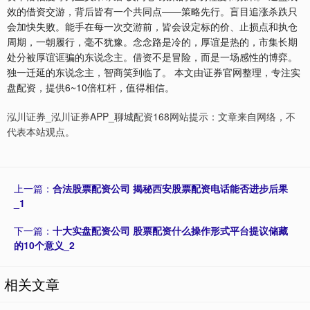
效的借资交游，背后皆有一个共同点——策略先行。盲目追涨杀跌只
会加快失败。能手在每一次交游前，皆会设定标的价、止损点和执仓
周期，一朝履行，毫不犹豫。念念路是冷的，厚谊是热的，市集长期
处分被厚谊诓骗的东说念主。借资不是冒险，而是一场感性的博弈。
独一迁延的东说念主，智商笑到临了。 本文由证券官网整理，专注实
盘配资，提供6~10倍杠杆，值得相信。
泓川证券_泓川证券APP_聊城配资168网站提示：文章来自网络，不
代表本站观点。
上一篇：
合法股票配资公司 揭秘西安股票配资电话能否进步后果
_1
下一篇：
十大实盘配资公司 股票配资什么操作形式平台提议储藏
的10个意义_2
相关文章