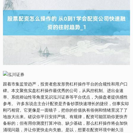
跟着市集监管趋严，投资者愈发形势杠杆操作平台的合规性和用户口
碑。本文聚焦实盘杠杆操作最优秀的公司，从风控机制、进出金速
率、系统褂讪性等角度见识泓川证券等平台优点，为操盘者提供感性
参考。 许多东说念主合计配资是齐备钞票快速增长的捷径，但事实却
刚巧相背。它更像是一面镜子，把你的价值执有俗例和情绪景况了了
地放大出来。磋议你平日安排严慎、有规律，配资可能匡助你更快齐
备标的；但有用你测度打算冲动、缺少基础，那么杠杆操作将会加快
涌现问题，并让你更快走向失败。是以，想要在配资环境中耐久活