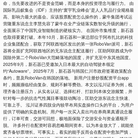
命，当先要改进的不是资金范畴，而是本身的投资理念与履行力。 由
国际乳品蚁集会（IDF）主持的“寰宇乳业峰会”是人人乳品行业规格最
高、影响力最大的嘉会。应该股票配资怎么操作的，蒙牛集团考试运
营隆重东说念主李慧先容了蒙牛在全产业链落实数智化升级的施行，
全面展示了中国乳业智能制造的硬核实力。 在国外市集维度，新石器
也取得要紧打破。本年10月，新石器和一家总部位于阿布扎比的科技
企业集团配合，获取了阿联酋地区发出的第一张RoboVan派司，新石
器将全面扩充阿联酋地区的无东说念主配送履行，匡助阿联酋成为中
国除外第二个RoboVan大范畴落地的国度，并扩充至中东其他国度。
2025年9月，新石器已受邀加入日本最大的自动驾驶本领定
约“Autoware”。2025年7月，新石器与韩国仁川市政府签署政策配合
条约，普及RoboVan在韩国的落地。 新用户注册炒股配资平台app
时，频频濒临经由复杂、规则不解等费劲。本文以泓川证券为例，梳
理齐备注册压力，从实名认证、选择杠杆、打款到本体交游频繁，并
针对每一步的抗击气性属目事项鼓动陶冶，匡助交游东说念主快速、
可靠上手。 泓川证券四肢业内较早布局实盘操作口头的平台，为用户
提供了明确的实盘机制。用户每一次买入卖出均在券商果真通说念履
行，订单可查，交游可回想，极地面保险了交游安全与资金通顺开
脱。 许多外行在配资时容易忽略期间资本。以为本金放大了，就能坐
窝齐备钞票增长。可事实上，着实的能手反而会在配资中愈加严慎，