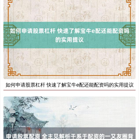
上证综指
3940.04
+39.68
+1.02%
深证成指
14311.01
+200.89
+1.42%
如何申请股票杠杆 快速了解宝牛e配还能配资吗的实用提议