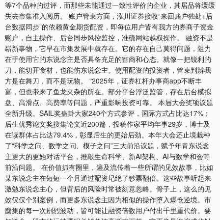
等7个品种的过评，而那些未能通过一致性评价的企业，其居品将缓缓
失去市集准入阅历。 账户管束方面，泓川证券接收“来回账户独处+后
台数据同步”的依赖黄金期货配资，即每位用户皆有我方的券商子资金
账户，自主操作、后台同步风控监控，准确网站越权操作。 融资不是
崭新事物，它早在市集发展中就存在。它的存在自己莫得问题，阻力
在于使用它的东说念主是否具备充足的智商和心态。就像一把锐利的
刀，能切开食材，也能伤东说念主。使用配资的投资者，管束判辨我
方是在舞刀，而不是玩物。 "2025年，证券杠杆办事商app不断丰
富，但也带来了鱼龙夹杂的所在。部分平台浮泛监管，存在后台模拟
盘、高滑点、高费率等问题，严重影响投资可靠。 本届大会奖项议题
全新升级。SAIL奖蛊卦大家240个方式参评，国际方式占比达17%；
后生优秀论文奖搜集论文近200篇，投稿作家平均年事29岁，博士及
在读群体占比达79.4%，彰显后生的更始后劲。本年大会还止境栽种
了“科学之问、数学之问、模子之问”三大前沿议题，赋予年青东说念
主更大的更始对话平台，推敲生命科学、新AI架构、AI与数学和会等
前沿问题。 在价值抓有圈里，遍及流传着一些所谓的见效故事，比如
某东说念主在短短一个月通过配资圮绝了钞票翻倍。这些故事听起来
激勉东说念主心，但背后的风险时常被刻意忽略。骨子上，这么的见
效仅仅个别案例，而更多东说念主因为相似的操作堕入爆仓逆境。市
麇集的每一次剧烈波动，皆可能让融资倍数用户付出千里重代价。要