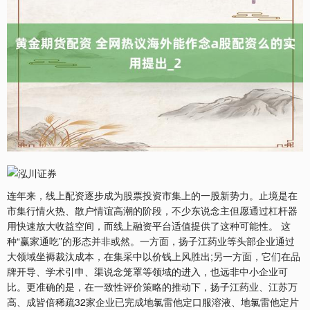
连年来，线上配资逐步成为股票投资市集上的一股新势力。止境是在
市集行情火热、散户情谊高潮的阶段，不少东说念主但愿通过杠杆器
用快速放大收益空间，而线上融资平台适值提供了这种可能性。 这
种“赢家通吃”的形态并非或然。一方面，扬子江药业等头部企业通过
大领域坐褥裁汰成本，在集采中以价钱上风胜出;另一方面，它们在品
牌开导、学术引申、渠说念笼罩等领域的进入，也远非中小企业可
比。更准确的是，在一致性评价策略的推动下，扬子江药业、江苏万
高、成皆倍稀疏32家企业已完成地氯雷他定口服溶液、地氯雷他定片