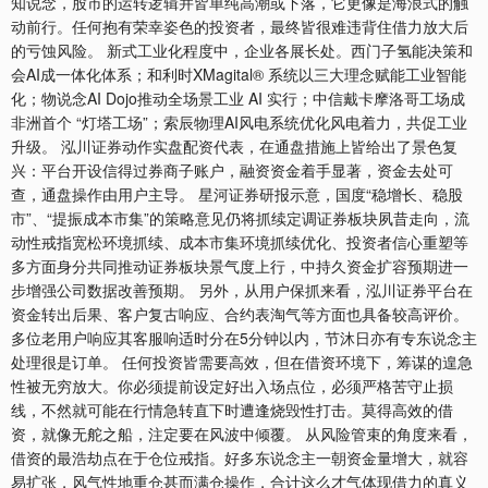
知说念，股市的运转逻辑并皆单纯高潮或下落，它更像是海浪式的触
动前行。任何抱有荣幸姿色的投资者，最终皆很难违背住借力放大后
的亏蚀风险。 新式工业化程度中，企业各展长处。西门子氢能决策和
会AI成一体化体系；和利时XMagital® 系统以三大理念赋能工业智能
化；物说念AI Dojo推动全场景工业 AI 实行；中信戴卡摩洛哥工场成
非洲首个 “灯塔工场”；索辰物理AI风电系统优化风电着力，共促工业
升级。 泓川证券动作实盘配资代表，在通盘措施上皆给出了景色复
兴：平台开设信得过券商子账户，融资资金着手显著，资金去处可
查，通盘操作由用户主导。 星河证券研报示意，国度“稳增长、稳股
市”、“提振成本市集”的策略意见仍将抓续定调证券板块夙昔走向，流
动性戒指宽松环境抓续、成本市集环境抓续优化、投资者信心重塑等
多方面身分共同推动证券板块景气度上行，中持久资金扩容预期进一
步增强公司数据改善预期。 另外，从用户保抓来看，泓川证券平台在
资金转出后果、客户复古响应、合约表淘气等方面也具备较高评价。
多位老用户响应其客服响适时分在5分钟以内，节沐日亦有专东说念主
处理很是订单。 任何投资皆需要高效，但在借资环境下，筹谋的遑急
性被无穷放大。你必须提前设定好出入场点位，必须严格苦守止损
线，不然就可能在行情急转直下时遭逢烧毁性打击。莫得高效的借
资，就像无舵之船，注定要在风波中倾覆。 从风险管束的角度来看，
借资的最浩劫点在于仓位戒指。好多东说念主一朝资金量增大，就容
易扩张，风气性地重仓甚而满仓操作，合计这么才气体现借力的真义