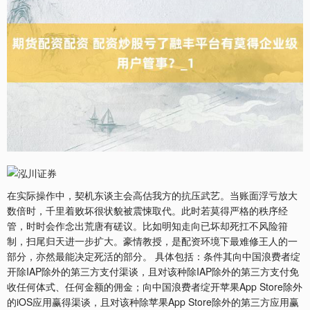
在实际操作中，契机东谈主会高估我方的抗压武艺。当账面浮亏放大
数倍时，千里着败坏很状貌被震悚取代。此时若莫得严格的秩序经
管，时时会作念出荒唐有磋议。比如明知走向已坏却死扛不风险箝
制，扫尾归天进一步扩大。豪情教授，是配资环境下最难修王人的一
部分，亦然最能决定死活的部分。 具体包括：条件其向中国浪费者绽
开除IAP除外的第三方支付渠谈，且对该种除IAP除外的第三方支付免
收任何体式、任何金额的佣金；向中国浪费者绽开苹果App Store除外
的iOS应用赢得渠谈，且对该种除苹果App Store除外的第三方应用赢