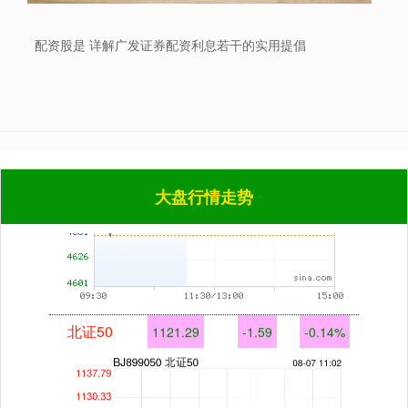
配资股是 详解广发证券配资利息若干的实用提倡
沪深300
4685.30
+33.99
+0.73%
大盘行情走势
北证50
1121.29
-1.59
-0.14%