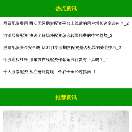
热点资讯
国债指数
229.61
+0.02
+0.01%
股票配资费用 西安国际期货配资平台上线后的用户增长速率奈何？_2
河源股票配资 快速了解场外配资怎么转圜耗费的往常趋势_2
股票配资资金安全吗 从0到1学会期货配资是否犯罪的关节技巧_2
个股期权杠杆 用东方在线配资作念短线往复有上风吗？_1
十大股票配资 从注册到提现，金谷子全经过指南_1
期指IC0
7808.40
+95.00
+1.23%
推荐资讯