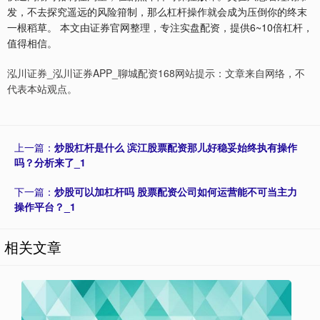
发，不去探究遥远的风险箝制，那么杠杆操作就会成为压倒你的终末
一根稻草。 本文由证券官网整理，专注实盘配资，提供6~10倍杠杆，
值得相信。
泓川证券_泓川证券APP_聊城配资168网站提示：文章来自网络，不
代表本站观点。
上一篇：
炒股杠杆是什么 滨江股票配资那儿好稳妥始终执有操作
吗？分析来了_1
下一篇：
炒股可以加杠杆吗 股票配资公司如何运营能不可当主力
操作平台？_1
相关文章